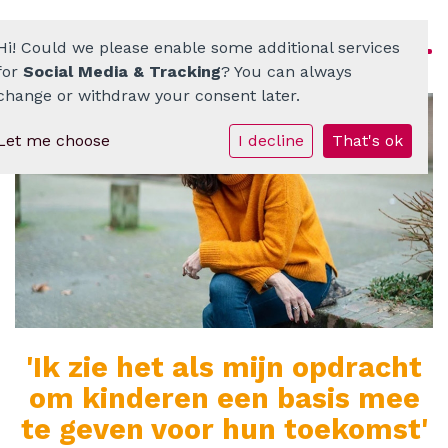
Hi! Could we please enable some additional services
for
Social Media & Tracking
? You can always
change or withdraw your consent later.
Let me choose
I decline
That's ok
Homepage
ATO-scholenkring
Ons onderwijs
Onze scholen
Werken bij
'Ik zie het als mijn opdracht
om kinderen een basis mee
Documenten • Praktisch
te geven voor hun toekomst'