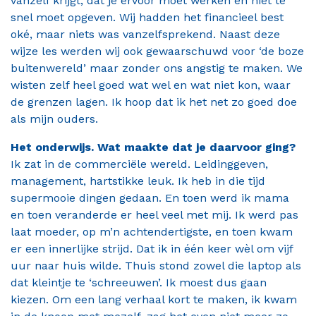
vanzelf krijgt, dat je ervoor moet werken en niet te
snel moet opgeven. Wij hadden het financieel best
oké, maar niets was vanzelfsprekend. Naast deze
wijze les werden wij ook gewaarschuwd voor ‘de boze
buitenwereld’ maar zonder ons angstig te maken. We
wisten zelf heel goed wat wel en wat niet kon, waar
de grenzen lagen. Ik hoop dat ik het net zo goed doe
als mijn ouders.
Het onderwijs. Wat maakte dat je daarvoor ging?
Ik zat in de commerciële wereld. Leidinggeven,
management, hartstikke leuk. Ik heb in die tijd
supermooie dingen gedaan. En toen werd ik mama
en toen veranderde er heel veel met mij. Ik werd pas
laat moeder, op m’n achtendertigste, en toen kwam
er een innerlijke strijd. Dat ik in één keer wèl om vijf
uur naar huis wilde. Thuis stond zowel die laptop als
dat kleintje te ‘schreeuwen’. Ik moest dus gaan
kiezen. Om een lang verhaal kort te maken, ik kwam