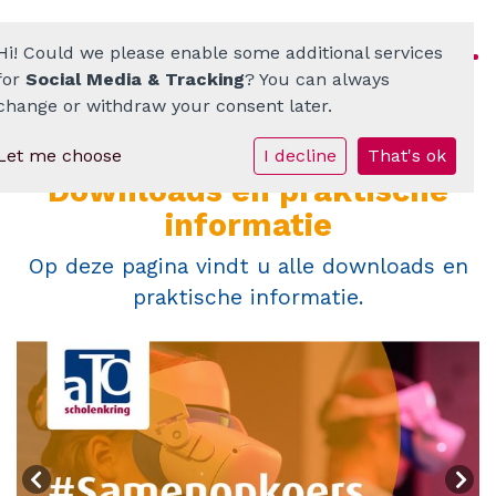
Hi! Could we please enable some additional services
for
Social Media & Tracking
? You can always
change or withdraw your consent later.
Let me choose
I decline
That's ok
Homepage
Downloads en praktische
ATO-scholenkring
informatie
Op deze pagina vindt u alle downloads en
Ons onderwijs
praktische informatie.
Onze scholen
Werken bij
Documenten • Praktisch