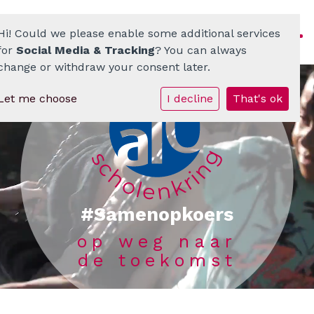
Hi! Could we please enable some additional services
for
Social Media & Tracking
? You can always
change or withdraw your consent later.
Let me choose
I decline
That's ok
Homepage
ATO-scholenkring
Ons onderwijs
Onze scholen
#Samenopkoers
op weg naar
Werken bij
de toekomst
Documenten • Praktisch