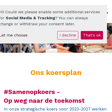
Hi! Could we please enable some additional services
for
Social Media & Tracking
? You can always
change or withdraw your consent later.
Let me choose
I decline
That's ok
Homepage
ATO-scholenkring
Ons onderwijs
Ons koersplan
Onze scholen
Werken bij
#Samenopkoers -
Op weg naar de toekomst
Documenten • Praktisch
In onze strategische koers voor 2023-2027 werken