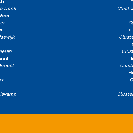
ch
T
De Donk
Cluste
Veer
et
C
s
C
fsewijk
Cluste
ielen
Clus
ood
 Empel
Clust
H
rt
C
uiskamp
Cluste