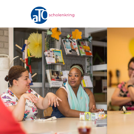
Homepage
ATO-scholenkring
Ons onderwijs
Onze scholen
Werken bij
Documenten • Praktisch