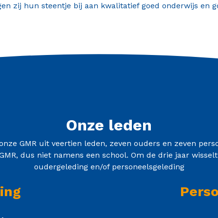
n zij hun steentje bij aan kwalitatief goed onderwijs en
Onze leden
nze GMR uit veertien leden, zeven ouders en zeven person
de GMR, dus niet namens een school. Om de drie jaar wisselt
oudergeleding en/of personeelsgeleding
ing
Perso