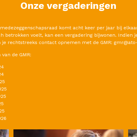
Onze vergaderingen
edezeggenschapsraad komt acht keer per jaar bij elkaar.
h betrokken voelt, kan een vergadering bijwonen. Indien je
n je rechtstreeks contact opnemen met de GMR: gmr@ato-s
n van de GMR:
24
24
25
025
025
25
25
026