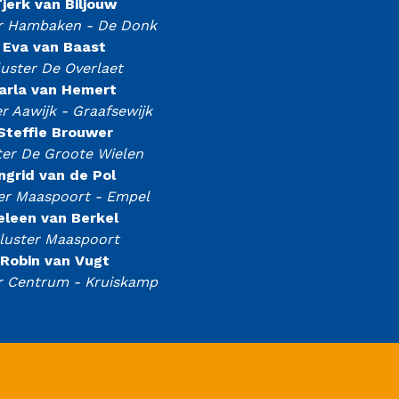
jerk van Biljouw
r Hambaken - De Donk
Eva van Baast
luster De Overlaet
arla van Hemert
r Aawijk - Graafsewijk
Steffie Brouwer
ter De Groote Wielen
Ingrid van de Pol
er Maaspoort - Empel
eleen van Berkel
luster Maaspoort
Robin van Vugt
r Centrum - Kruiskamp