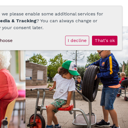
d we please enable some additional services for
edia & Tracking
? You can always change or
 your consent later.
choose
I decline
That's ok