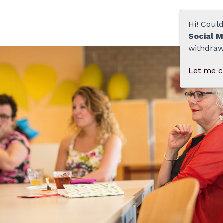
Hi! Coul
Social M
withdraw
Let me 