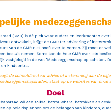
elijke medezeggensch
ad (GMR) is dé plek waar ouders en leerkrachten overle
veau ontwikkelt, krijgt de GMR ter advisering of instemmi
dpunt van de GMR niet hoeft over te nemen. Zij moet er we
n besluit nemen. Soms kan de hele GMR over iets besliss
lijk vastgelegd in de wet 'Medezeggenschap op scholen'. D
 en kindcentra.
aagt de schooldirecteur advies of instemming aan de ei
 medezeggenschapsraden, staat op de websites van onze s
Doel
psraad wil een solide, betrouwbare, betrokken en deskun
ageren op beleidsplannen om de belangen van kinderen, ou