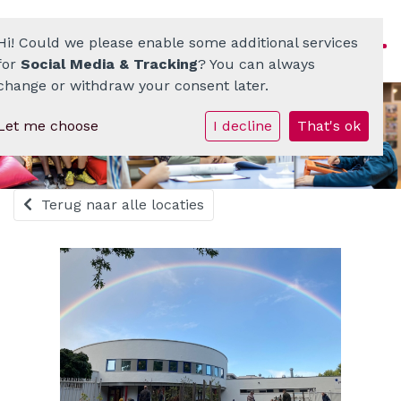
Hi! Could we please enable some additional services
for
Social Media & Tracking
? You can always
change or withdraw your consent later.
Let me choose
I decline
That's ok
Homepage
ATO-scholenkring
Terug naar alle locaties
Ons onderwijs
Onze scholen
Werken bij
Documenten • Praktisch