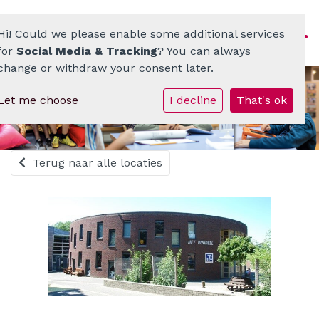
Hi! Could we please enable some additional services
for
Social Media & Tracking
? You can always
change or withdraw your consent later.
Let me choose
I decline
That's ok
Homepage
ATO-scholenkring
Terug naar alle locaties
Ons onderwijs
Onze scholen
Werken bij
Documenten • Praktisch