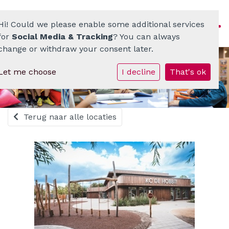
Hi! Could we please enable some additional services
for
Social Media & Tracking
? You can always
change or withdraw your consent later.
Let me choose
I decline
That's ok
Homepage
ATO-scholenkring
Terug naar alle locaties
Ons onderwijs
Onze scholen
Werken bij
Documenten • Praktisch